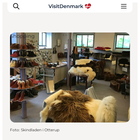
Shopping
Inspiratie
Bestemmingen
Wat te doen
Accommodaties
Plan je reis
Foto
:
Skindladen i Otterup