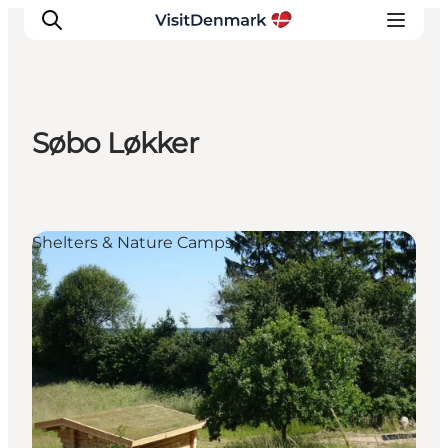
Søbo Løkker
Inspiratie
Bestemmingen
Wat te doen
Shelters & Nature Camps
Accommodaties
Plan je reis