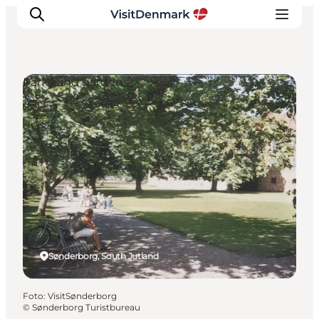
Parks and gardens
Inspiratie
Bestemmingen
Wat te doen
Accommodaties
Plan je reis
Sønderborg, South Jutland
Foto
:
VisitSønderborg
©
Sønderborg Turistbureau