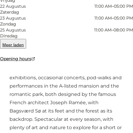
Vrijdag
Vorige
Volgende
22 Augustus
11:00 AM–05:00 PM
Zaterdag
23 Augustus
11:00 AM–05:00 PM
Zondag
25 Augustus
11:00 AM–08:00 PM
Dinsdag
The bespoke Sophienholm spirit was created
back in the so called Danish Golden Age, when
Meer laden
artists, composers, poets and scientists
Opening hours
gathered at the famous Sophienholm Salons.
Today the spirit is kept alive with high end art
exhibitions, occasional concerts, pod-walks and
performances in the A-listed mansion and the
romantic park, both designed by the famous
French architect Joseph Ramée, with
Bagsværd Sø at its feet and the forest as its
backdrop. Spectacular at every season, with
plenty of art and nature to explore for a short or