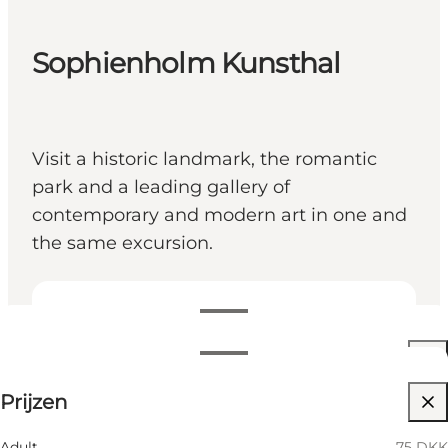
Sophienholm Kunsthal
Visit a historic landmark, the romantic
park and a leading gallery of
contemporary and modern art in one and
the same excursion.
Openingstijden bekijken
Openingstijden
75 DKK
Prijzen
Website bezoeken
Filteren op maand
8 Augustus
11:00 AM–05:00 PM
Adult
75 DKK