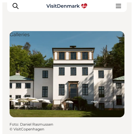
Galleries
Inspiratie
Bestemmingen
Wat te doen
Accommodaties
Plan je reis
Foto
:
Daniel Rasmussen
©
VisitCopenhagen