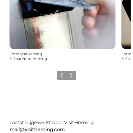
Foto
:
VisitHerning
Foto
:
©
Spar Nord Herning
©
Spa
Vorige
Volgende
Laatst bijgewerkt door:
VisitHerning
mail@visitherning.com