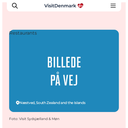
Restaurants
Inspiratie
Bestemmingen
Wat te doen
Accommodaties
Plan je reis
Næstved, South Zealand and the Islands
Foto
:
Visit Sydsjælland & Møn