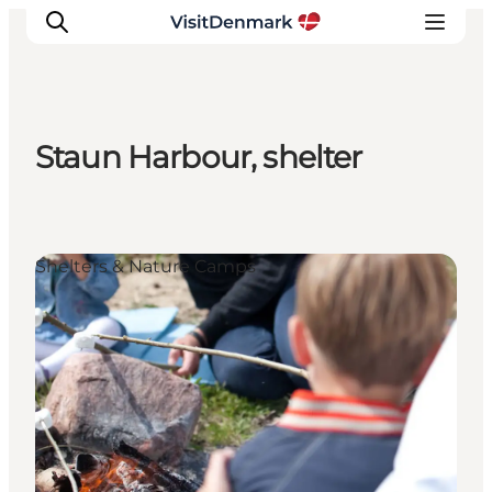
Staun Harbour, shelter
Inspiratie
Bestemmingen
Wat te doen
Shelters & Nature Camps
Accommodaties
Plan je reis