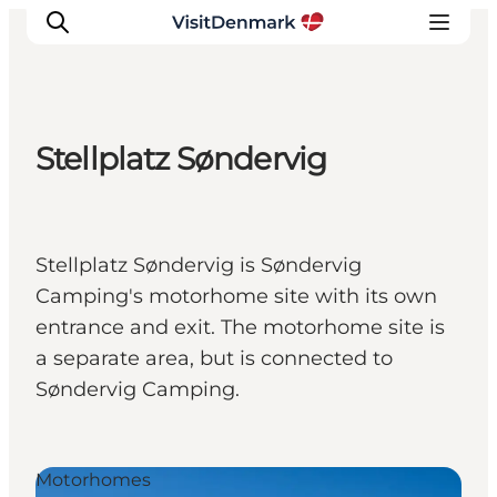
Stellplatz Søndervig
Inspiratie
Bestemmingen
Wat te doen
Stellplatz Søndervig is Søndervig
Accommodaties
Camping's motorhome site with its own
Plan je reis
entrance and exit. The motorhome site is
a separate area, but is connected to
Søndervig Camping.
Motorhomes