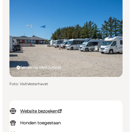
Søndervig, West Jutland
Foto
:
VisitVesterhavet
Website bezoeken
Honden toegestaan