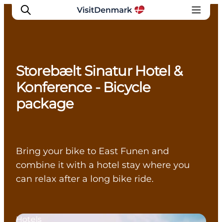
Storebælt Sinatur Hotel &
Inspiratie
Konference - Bicycle
Bestemmingen
package
Wat te doen
Accommodaties
Plan je reis
Bring your bike to East Funen and
combine it with a hotel stay where you
can relax after a long bike ride.
Hotels