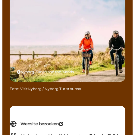
Nyborg, Funen and the Islands
Foto
:
VisitNyborg / Nyborg Turistbureau
Website bezoeken