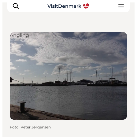
Angling
Inspiratie
Bestemmingen
Wat te doen
Accommodaties
Plan je reis
Foto
:
Peter Jørgensen