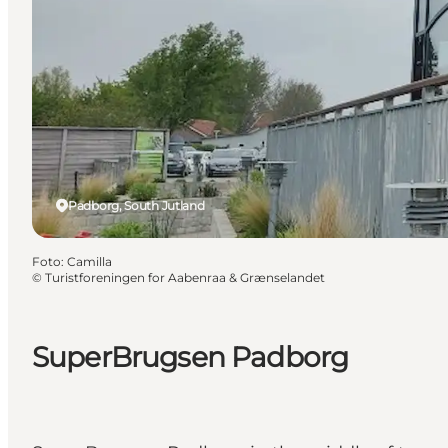
Padborg, South Jutland
Foto
:
Camilla
©
Turistforeningen for Aabenraa & Grænselandet
SuperBrugsen Padborg