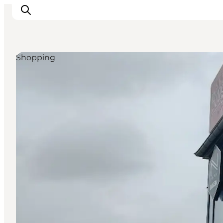
Shopping
Inspiratie
Bestemmingen
Wat te doen
Accommodaties
Plan je reis