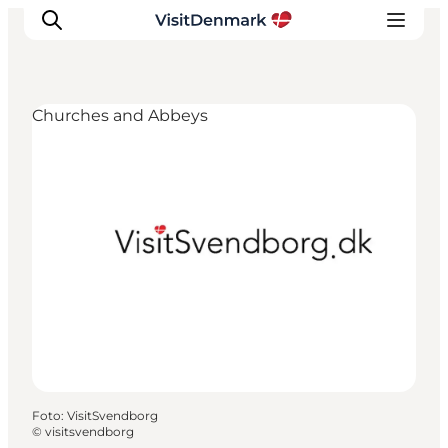
Churches and Abbeys
Inspiratie
Bestemmingen
Wat te doen
Accommodaties
Plan je reis
Foto
:
VisitSvendborg
©
visitsvendborg