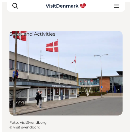
Sport and Activities
Inspiratie
Bestemmingen
Wat te doen
Accommodaties
Plan je reis
Foto
:
VisitSvendborg
©
visit svendborg