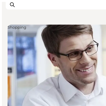
Shopping
Inspiratie
Bestemmingen
Wat te doen
Accommodaties
Plan je reis