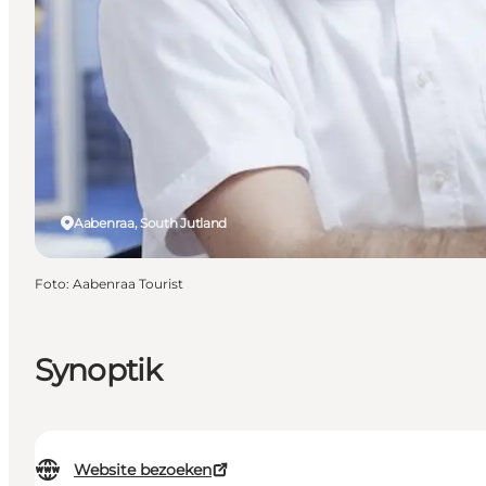
Aabenraa, South Jutland
Foto
:
Aabenraa Tourist
Synoptik
Website bezoeken