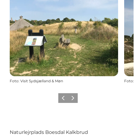
Foto
:
Visit Sydsjælland & Møn
Foto
:
Vorige
Volgende
Naturlejrplads Boesdal Kalkbrud