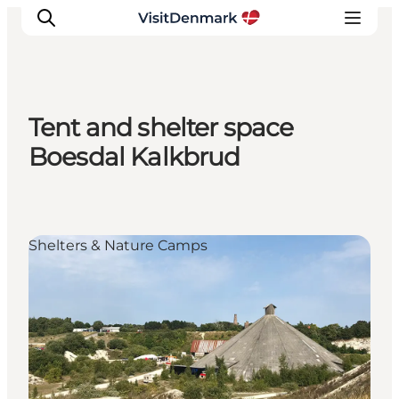
Tent and shelter space
Inspiratie
Boesdal Kalkbrud
Bestemmingen
Wat te doen
Accommodaties
Shelters & Nature Camps
Plan je reis