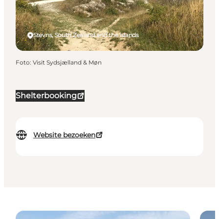
Stevns, South Zealand and the Islands
Foto
:
Visit Sydsjælland & Møn
Shelterbooking
Website bezoeken