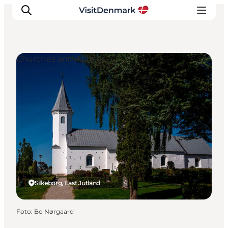
Churches and Abbeys
Inspiratie
Bestemmingen
Wat te doen
Accommodaties
Plan je reis
Silkeborg, East Jutland
Foto
:
Bo Nørgaard