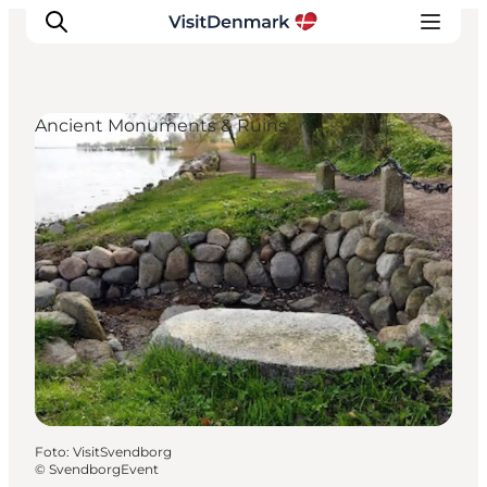
Ancient Monuments & Ruins
Inspiratie
Bestemmingen
Wat te doen
Accommodaties
Plan je reis
Foto
:
VisitSvendborg
©
SvendborgEvent