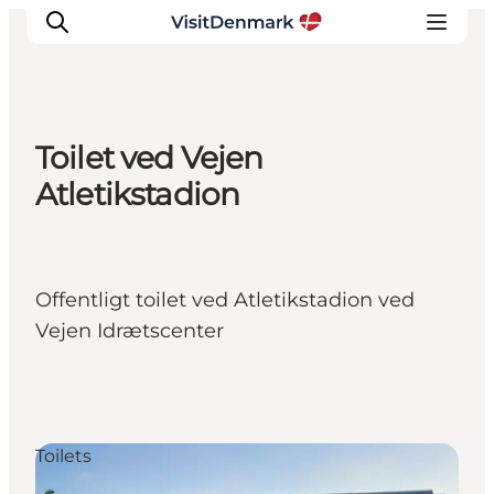
Toilet ved Vejen
Inspiratie
Atletikstadion
Bestemmingen
Wat te doen
Accommodaties
Offentligt toilet ved Atletikstadion ved
Plan je reis
Vejen Idrætscenter
Toilets