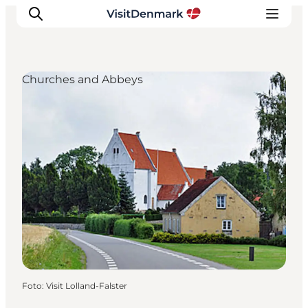
Churches and Abbeys
Inspiratie
Bestemmingen
Wat te doen
Accommodaties
Plan je reis
Foto
:
Visit Lolland-Falster