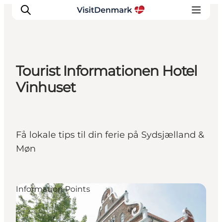
Tourist Informationen Hotel
Inspiratie
Vinhuset
Bestemmingen
Wat te doen
Accommodaties
Få lokale tips til din ferie på Sydsjælland &
Plan je reis
Møn
Information Points