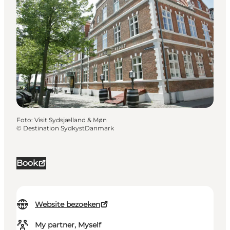
Foto
:
Visit Sydsjælland & Møn
©
Destination SydkystDanmark
Book
Website bezoeken
My partner, Myself