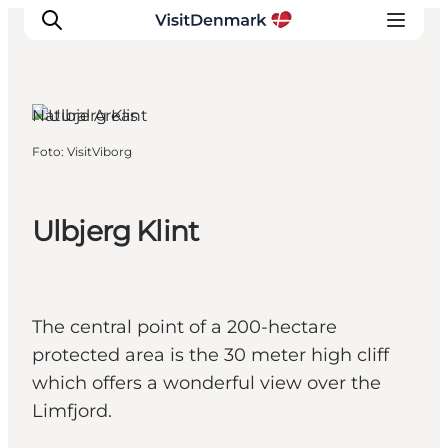
Natural Areas
Foto
:
VisitViborg
Inspiratie
Bestemmingen
Wat te doen
Ulbjerg Klint
Accommodaties
Plan je reis
The central point of a 200-hectare
protected area is the 30 meter high cliff
which offers a wonderful view over the
Limfjord.