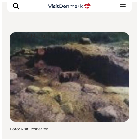
Ancient Monuments & Ruins
Inspiratie
Bestemmingen
Wat te doen
Accommodaties
Plan je reis
Foto
:
VisitOdsherred