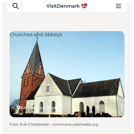
Churches and Abbeys
Inspiratie
Bestemmingen
Wat te doen
Accommodaties
Plan je reis
Sundeved, South Jutland
Foto
:
Erik Christensen - commons.wikimedia.org