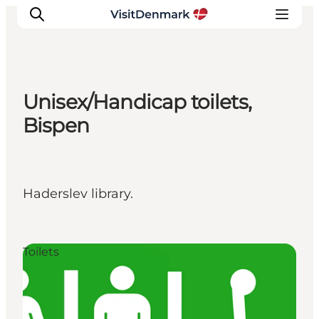
Unisex/Handicap toilets,
Inspiratie
Bispen
Bestemmingen
Wat te doen
Accommodaties
Haderslev library.
Plan je reis
Toilets