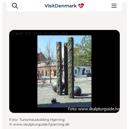
Street Art and Sculptures
Inspiratie
Bestemmingen
Wat te doen
Accommodaties
Plan je reis
Foto
:
Turismeudvikling Hjørring
©
www.skulpturguide.hjoerring.dk