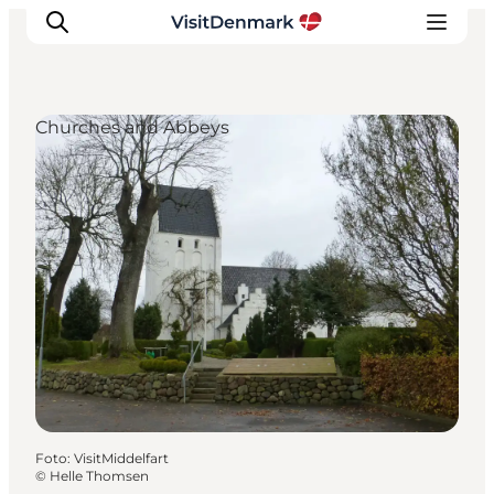
Churches and Abbeys
Inspiratie
Bestemmingen
Wat te doen
Accommodaties
Plan je reis
Foto
:
VisitMiddelfart
©
Helle Thomsen