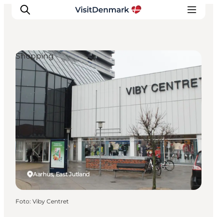
Shopping
Inspiratie
Bestemmingen
Wat te doen
Accommodaties
Plan je reis
Aarhus, East Jutland
Foto
:
Viby Centret