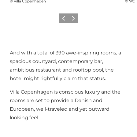
©
Villa Copenhagen
©
Won
Vorige
Volgende
And with a total of 390 awe-inspiring rooms, a
spacious courtyard, contemporary bar,
ambitious restaurant and rooftop pool, the
hotel might rightfully claim that status.
Villa Copenhagen is conscious luxury and the
rooms are set to provide a Danish and
European, well-traveled and yet outward
looking feel.