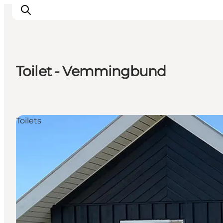
Toilet - Vemmingbund
Inspiratie
Bestemmingen
Wat te doen
Toilets
Accommodaties
Plan je reis