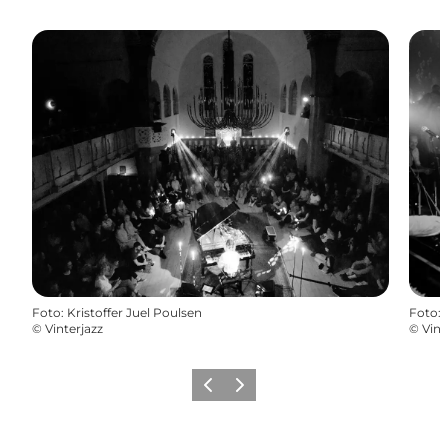
Foto
:
Kristoffer Juel Poulsen
Foto
:
©
Vinterjazz
©
Vint
Vorige
Volgende