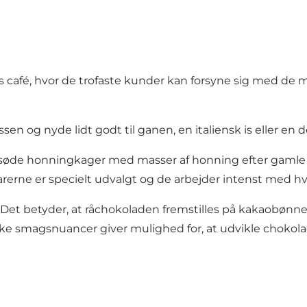
ls café, hvor de trofaste kunder kan forsyne sig med d
sen og nyde lidt godt til ganen, en italiensk is eller en 
og søde honningkager med masser af honning efter gamle
rerne er specielt udvalgt og de arbejder intenst med h
Det betyder, at råchokoladen fremstilles på kakaobønner 
kke smagsnuancer giver mulighed for, at udvikle chokola