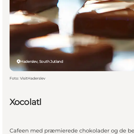
Haderslev, South Jutland
Foto
:
VisitHaderslev
Xocolatl
Cafeen med præmierede chokolader og de be