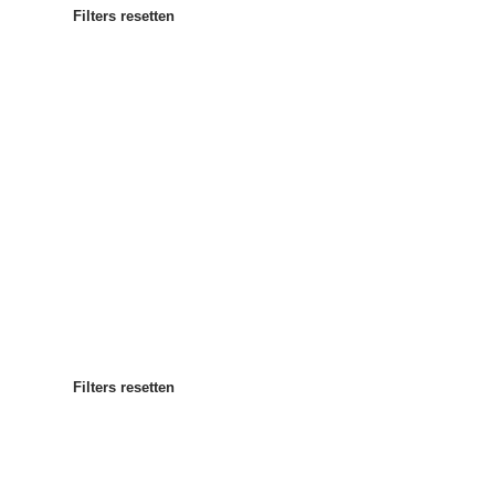
Filters resetten
Meest populair
Sorteren op
:
Filters resetten
Filters resetten
Filters resetten