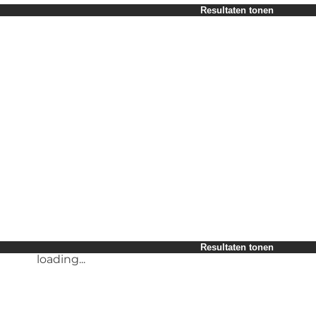
Periode selecteren
Resultaten tonen
Children
Myself
My partner
My business
loading...
Friends
Resultaten tonen
loading...
Resultaten tonen
loading...
Resultaten tonen
loading...