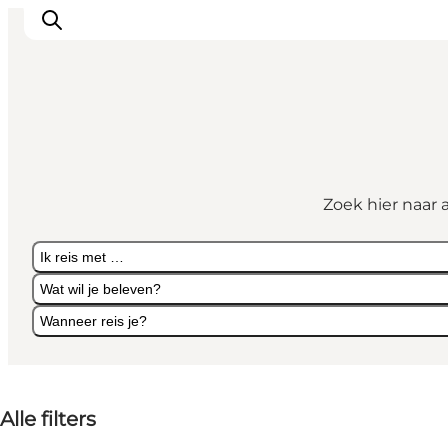
Inspiratie
Bestemmingen
Zoek hier naar 
Wat te doen
Accommodaties
Ik reis met …
Plan je reis
Wat wil je beleven?
Wanneer reis je?
Ik reis met …
Wat wil je beleven?
Wanneer reis je?
Alle filters