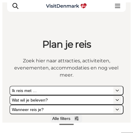
Plan je reis
Inspiratie
Bestemmingen
Zoek hier naar attracties, activiteiten,
Wat te doen
evenementen, accommodaties en nog veel
Accommodaties
meer.
Plan je reis
Ik reis met …
Wat wil je beleven?
Wanneer reis je?
Alle filters