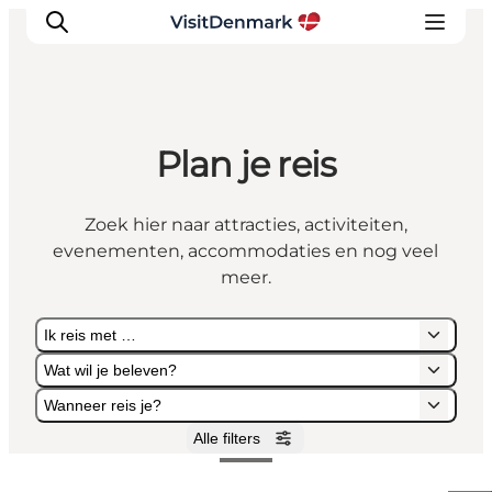
Plan je reis
Inspiratie
Bestemmingen
Zoek hier naar attracties, activiteiten,
Wat te doen
evenementen, accommodaties en nog veel
Accommodaties
meer.
Plan je reis
Ik reis met …
Wat wil je beleven?
Wanneer reis je?
Alle filters