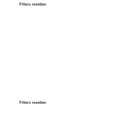
Filters resetten
Meest populair
Sorteren op
:
Filters resetten
Filters resetten
Filters resetten