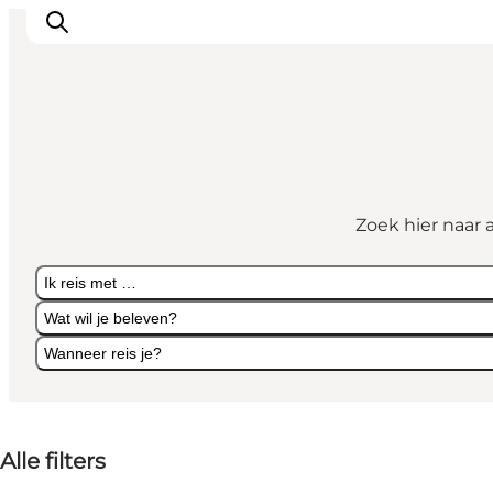
Inspiratie
Bestemmingen
Zoek hier naar 
Wat te doen
Accommodaties
Ik reis met …
Plan je reis
Wat wil je beleven?
Wanneer reis je?
Ik reis met …
Wat wil je beleven?
Wanneer reis je?
Alle filters