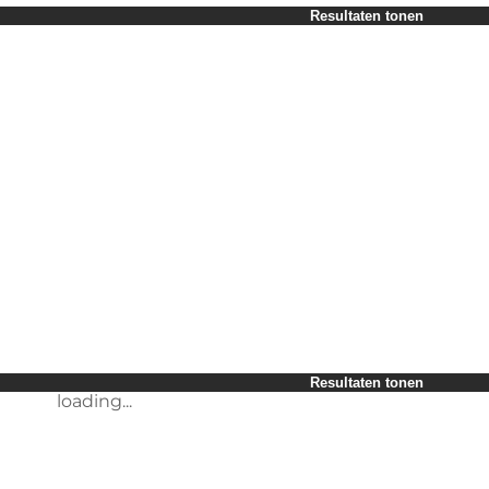
Periode selecteren
Resultaten tonen
Children
Myself
My partner
My business
loading...
Friends
Resultaten tonen
loading...
Resultaten tonen
loading...
Resultaten tonen
loading...