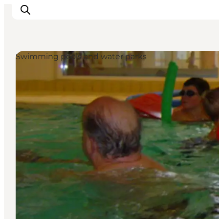
Swimming pools and water parks
Inspiratie
Bestemmingen
Wat te doen
Accommodaties
Plan je reis