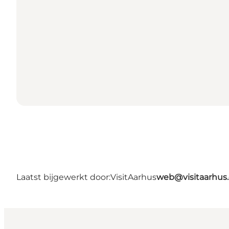
Laatst bijgewerkt door:
VisitAarhus
web@visitaarhus