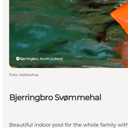
Bjerringbro, North Jutland
Foto
:
VisitAarhus
Bjerringbro Svømmehal
Beautiful indoor pool for the whole family wit