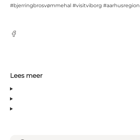
#bjerringbrosvømmehal
#visitviborg
#aarhusregion
Facebook
Lees meer