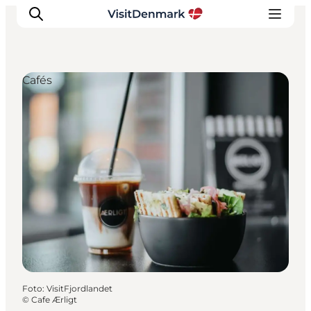
Cafés
Inspiratie
Bestemmingen
Wat te doen
Accommodaties
Plan je reis
Foto
:
VisitFjordlandet
©
Cafe Ærligt