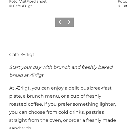
Foto
:
VisitFjordlandet
Foto
:
©
Cafe Ærligt
©
Cafe
Vorige
Volgende
Café Ærligt
Start your day with brunch and freshly baked
bread at Ærligt
At Ærligt, you can enjoy a delicious breakfast
plate, a brunch menu, or a cup of freshly
roasted coffee. If you prefer something lighter,
you can choose from cold drinks, pastries
straight from the oven, or order a freshly made
sandwich.