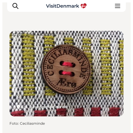
Artists and Artisans
Inspiratie
Bestemmingen
Wat te doen
Accommodaties
Plan je reis
Ærø, Funen and the Islands
Foto
:
Ceciliasminde