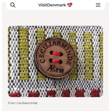
Shopping
Inspiratie
Bestemmingen
Wat te doen
Accommodaties
Plan je reis
Ærø, Funen and the Islands
Foto
:
Ceciliasminde