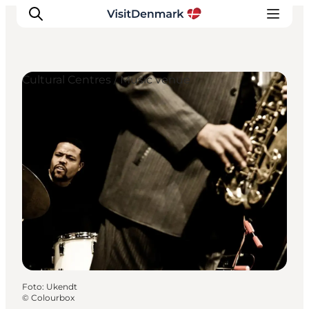
Cultural Centres / Music venue
Inspiratie
Bestemmingen
Wat te doen
Accommodaties
Plan je reis
Foto
:
Ukendt
©
Colourbox