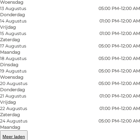
Woensdag
where primarily jazz, blues, songwriter, folk /
13 Augustus
05:00 PM–12:00 AM
world music are played, with both Danish and
Donderdag
foreign artists.
14 Augustus
01:00 PM–12:00 AM
Vrijdag
15 Augustus
01:00 PM–12:00 AM
Related genres such as electronica, indie, pop /
Zaterdag
rock, rockabilly and americana / country are also
17 Augustus
05:00 PM–12:00 AM
finding their way to Dexter.
Maandag
18 Augustus
05:00 PM–12:00 AM
Dinsdag
Dexter is open every weekday from September
19 Augustus
05:00 PM–12:00 AM
to June, and three days a week throughout the
Woensdag
summer.
20 Augustus
05:00 PM–12:00 AM
Donderdag
21 Augustus
01:00 PM–12:00 AM
Vrijdag
22 Augustus
01:00 PM–12:00 AM
Zaterdag
Facebook
24 Augustus
05:00 PM–12:00 AM
Maandag
Meer laden