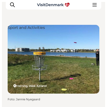
Sport and Activities
Inspiratie
Bestemmingen
Wat te doen
Accommodaties
Plan je reis
Herning, West Jutland
Foto
:
Jannie Nyegaard