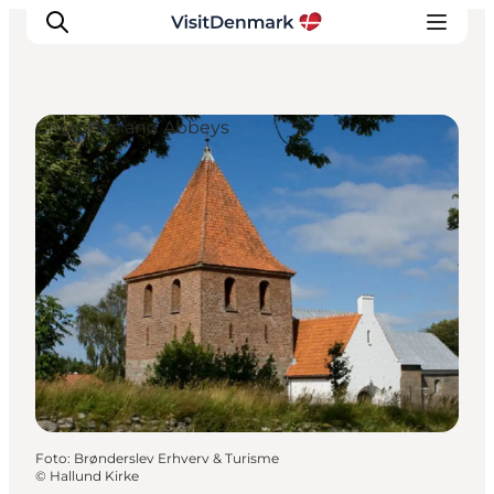
Churches and Abbeys
Inspiratie
Bestemmingen
Wat te doen
Accommodaties
Plan je reis
Foto
:
Brønderslev Erhverv & Turisme
©
Hallund Kirke