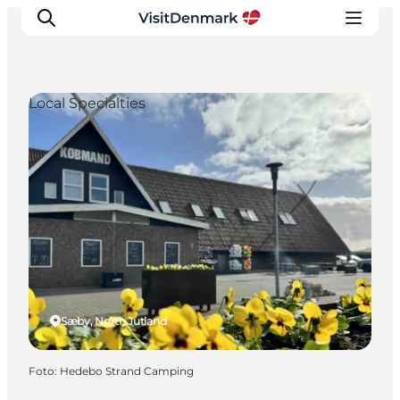
Local Specialties
Inspiratie
Bestemmingen
Wat te doen
Accommodaties
Plan je reis
Sæby, North Jutland
Foto
:
Hedebo Strand Camping