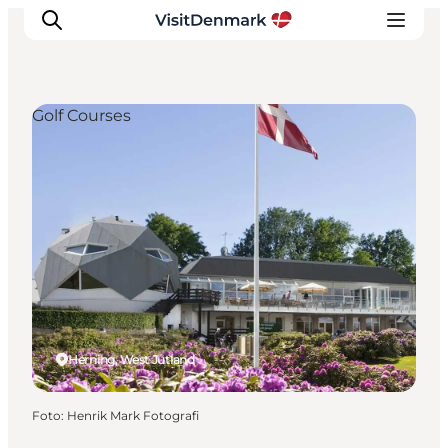
Golf Courses
Inspiratie
Bestemmingen
Wat te doen
Accommodaties
Plan je reis
Herning, West Jutland
Foto
:
Henrik Mark Fotografi