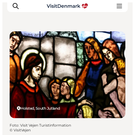
Churches and Abbeys
Inspiratie
Bestemmingen
Wat te doen
Accommodaties
Plan je reis
Holsted, South Jutland
Foto
:
Visit Vejen Turistinformation
©
VisitVejen