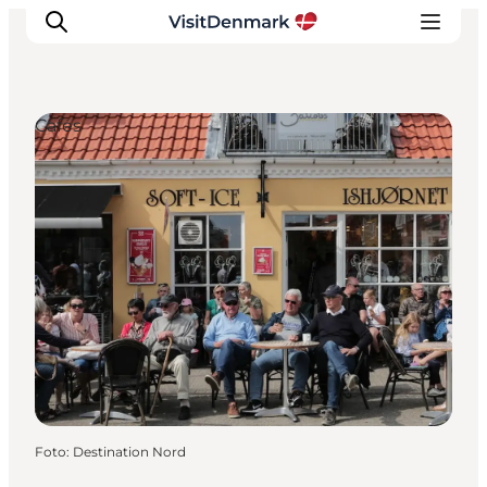
Cafés
Inspiratie
Bestemmingen
Wat te doen
Accommodaties
Plan je reis
Foto
:
Destination Nord