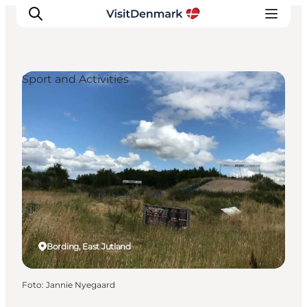
Sport and Activities
Inspiratie
Bestemmingen
Wat te doen
Accommodaties
Plan je reis
Bording, East Jutland
Foto
:
Jannie Nyegaard