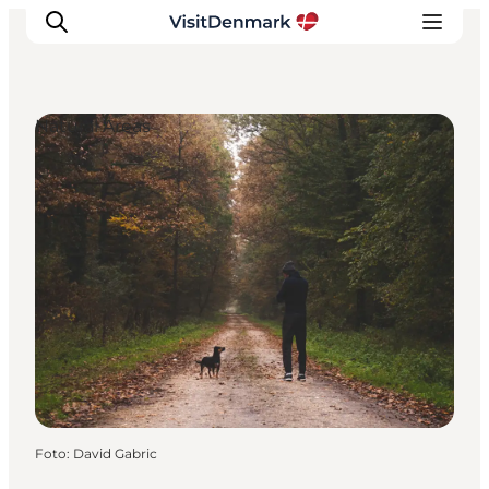
Natural Areas
Inspiratie
Bestemmingen
Wat te doen
Accommodaties
Plan je reis
Foto
:
David Gabric