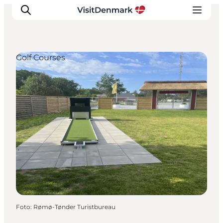
Golf Courses
Inspiratie
Bestemmingen
Wat te doen
Accommodaties
Plan je reis
Foto
:
Rømø-Tønder Turistbureau