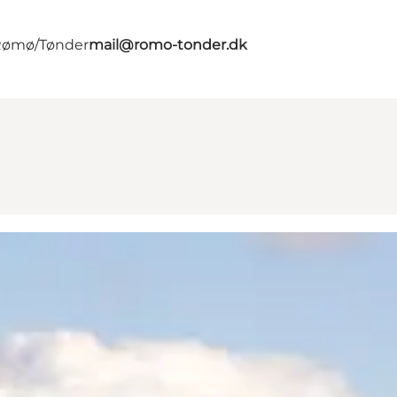
 Rømø/Tønder
mail@romo-tonder.dk