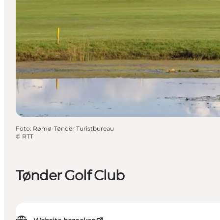
Foto
:
Rømø-Tønder Turistbureau
©
RTT
Tønder Golf Club